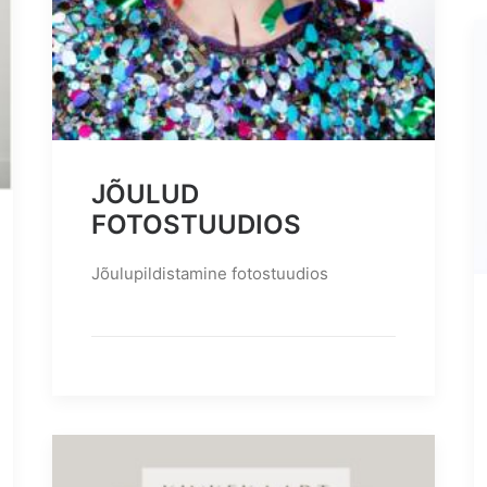
JÕULUD
FOTOSTUUDIOS
Jõulupildistamine fotostuudios