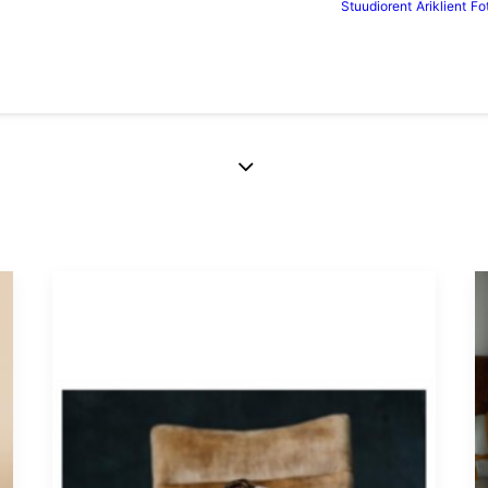
Stuudiorent
Äriklient
Fo