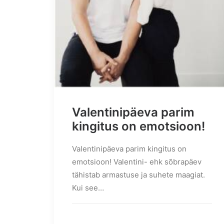
Valentinipäeva parim
kingitus on emotsioon!
Valentinipäeva parim kingitus on
emotsioon! Valentini- ehk sõbrapäev
tähistab armastuse ja suhete maagiat.
Kui see…