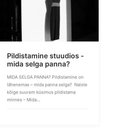
Pildistamine stuudios -
mida selga panna?
MIDA SELGA PANNA? Pildistamine on
lähenemas – mida panna selga? Naiste
kõige suurem küsimus pildistama
minnes – Mida…