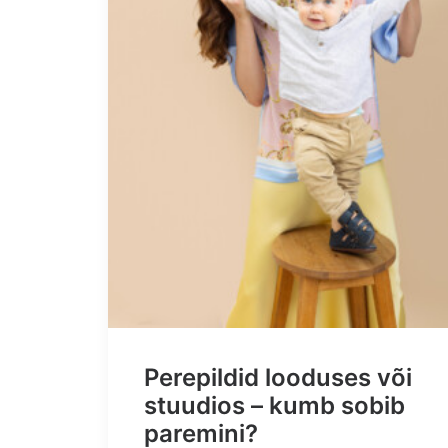
Perepildid looduses või
stuudios – kumb sobib
paremini?