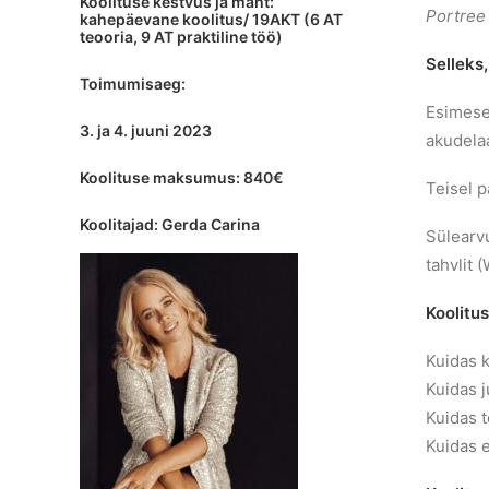
Koolituse kestvus ja maht:
Portree 
kahepäevane koolitus/ 19AKT (6 AT
teooria, 9 AT praktiline töö)
Selleks
Toimumisaeg:
Esimesel
3. ja 4. juuni 2023
akudelaa
Koolituse maksumus: 840€
Teisel p
Koolitajad: Gerda Carina
Sülearv
tahvlit
Koolitus
Kuidas 
Kuidas 
Kuidas t
Kuidas e