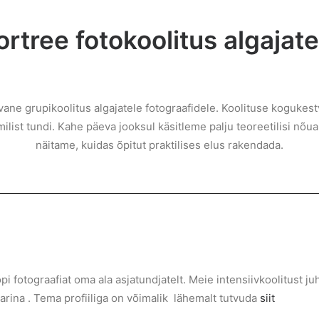
ortree fotokoolitus algajate
ne grupikoolitus algajatele fotograafidele. Koolituse kogukest
list tundi. Kahe päeva jooksul käsitleme palju teoreetilisi nõua
näitame, kuidas õpitut praktilises elus rakendada.
õpi fotograafiat oma ala asjatundjatelt. Meie intensiivkoolitust 
rina . Tema profiiliga on võimalik lähemalt tutvuda
siit