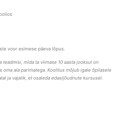
oolios
tuste voor esimese päeva lõpus.
 teadmisi, mida ta viimase 10 aasta jooksul on
 oma ala parimatega. Koolitus mõjub igale õpilasele
lal ja vajalik, et osaleda edasijõudnute kursusel.