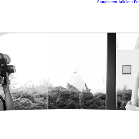
Stuudiorent
Äriklient
Fo