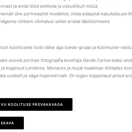
nnast ja enda tööd esitleda ja oskuslikult müüa
emalt ühe portreepildi modellist, mida edaspidi kasutada portf
nägema rohkem võimalusi sellel erialal läbilöömiseks
tust koolitusele loob väike aga toetav grupp ja küsimuste-vas
am soovib portree fotograafia koolitaja Gerda Carina edasi anda
 ja kogenud Londonis, Monacos ja mujal maailmas töötades koos
ta uudselt ja väga inspireerivalt. On tugev hüppelaud antud eria
TVU KOOLITUSE PÄEVAKAVAGA
PEKAVA