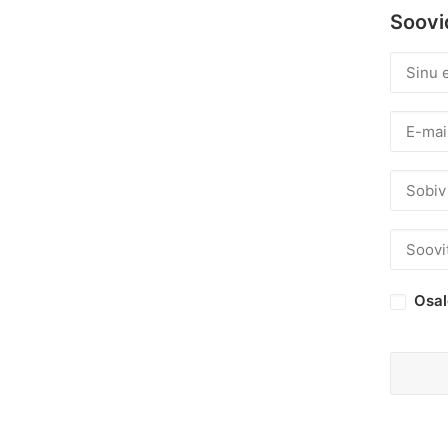
Soovid
Osal
Please
leave
this
field