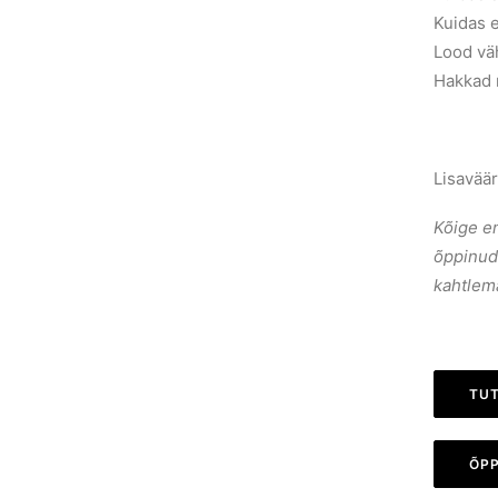
Kuidas e
Lood väh
Hakkad 
Lisaväär
Kõige en
õppinud
kahtlema
TU
ÕP