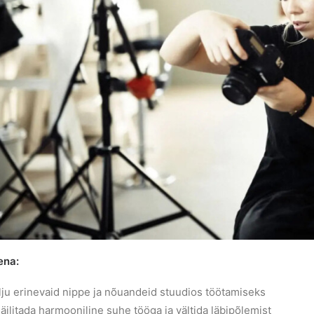
ena:
lju erinevaid nippe ja nõuandeid stuudios töötamiseks
äilitada harmooniline suhe tööga ja vältida läbipõlemist