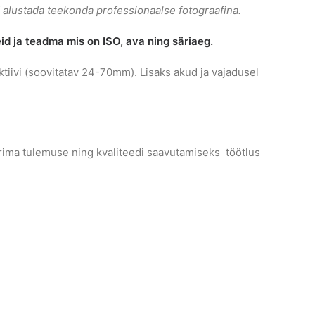
d alustada teekonda professionaalse fotograafina.
d ja teadma mis on ISO, ava ning säriaeg.
ktiivi (soovitatav 24-70mm). Lisaks akud ja vajadusel
rima tulemuse ning kvaliteedi saavutamiseks töötlus