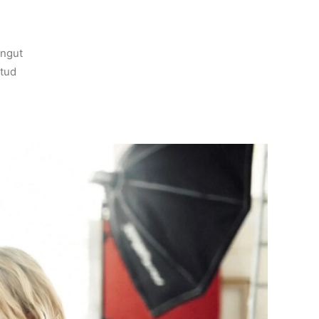
ingut
etud