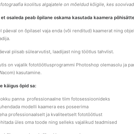
fotograafia koolitus algajatele on mõeldud kõigile, kes sooviva
, et osaleda peab õpilane oskama kasutada kaamera põhisättei
 päeval on õpilasel vaja enda (või renditud) kaamerat ning obje
dija.
äeval piisab sülearvutist, laadijast ning töötlus tahvlist.
utis on vajalik fototöötlusprogrammi Photoshop olemasolu ja pa
 (Wacom) kasutamine.
e käigus õpid sa:
kokku panna professionaalne tiim fotosessioonideks
juhendada modelli kaamera ees poseerima
eha professionaalselt ja kvaliteetselt fototöötlust
hitada üles oma toode ning selleks vajalikud teadmised