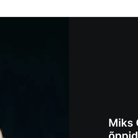
Miks 
õppi