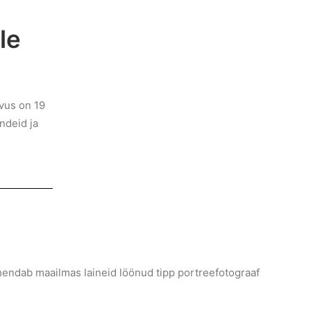
le
vus on 19
ndeid ja
juhendab maailmas laineid löönud tipp portreefotograaf