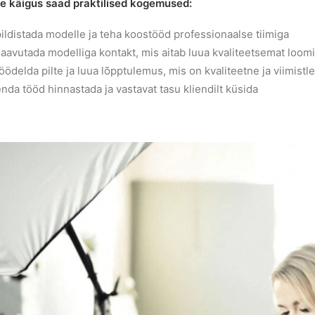
se käigus saad praktilised kogemused:
ildistada modelle ja teha koostööd professionaalse tiimiga
aavutada modelliga kontakt, mis aitab luua kvaliteetsemat loom
öödelda pilte ja luua lõpptulemus, mis on kvaliteetne ja viimistl
nda tööd hinnastada ja vastavat tasu kliendilt küsida