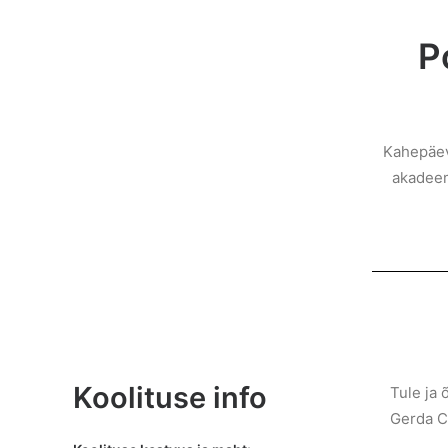
P
Kahepäeva
akadeemi
Koolituse info
Tule ja 
Gerda Ca