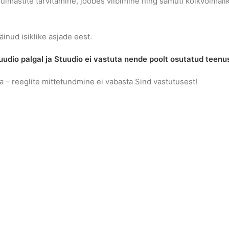
a uimastite tarvitamine, joobes viibimine ning samuti kõikvõimal
äinud isiklike asjade eest.
tuudio palgal ja Stuudio ei vastuta nende poolt osutatud teenus
a – reeglite mittetundmine ei vabasta Sind vastutusest!