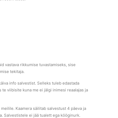
vaid vastava rikkumise tuvastamiseks, sise
mise tekitaja.
äiva info salvestist. Selleks tuleb edastada
e viibisite kuna me ei jälgi inimesi reaalajas ja
meilile. Kaamera säilitab salvestust 4 päeva ja
. Salvestistele ei jää tualett ega kööginurk.