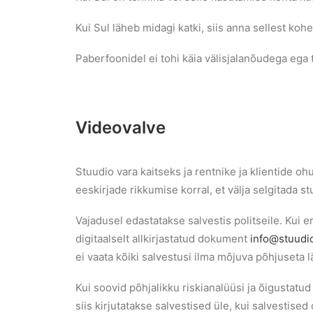
Kui Sul läheb midagi katki, siis anna sellest kohe
Paberfoonidel ei tohi käia välisjalanõudega ega t
Videovalve
Stuudio vara kaitseks ja rentnike ja klientide o
eeskirjade rikkumise korral, et välja selgitada s
Vajadusel edastatakse salvestis politseile. Kui e
digitaalselt allkirjastatud dokument
info@stuudi
ei vaata kõiki salvestusi ilma mõjuva põhjuseta l
Kui soovid põhjalikku riskianalüüsi ja õigustatu
siis kirjutatakse salvestised üle, kui salvestised