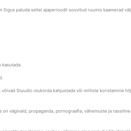
 õigus paluda sellel ajaperioodil soovitud ruumis kaamerad välja
b kasutada.
d.
is võivad Stuudio olukorda kahjustada või milliste koristamine 
ks on vägivald, propaganda, pornograafia, vähemuste ja rassiline 