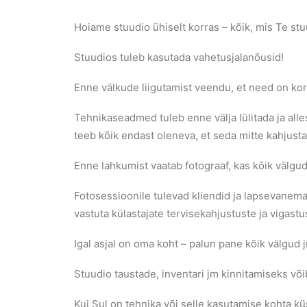
Hoiame stuudio ühiselt korras – kõik, mis Te stuu
Stuudios tuleb kasutada vahetusjalanõusid!
Enne välkude liigutamist veendu, et need on korral
Tehnikaseadmed tuleb enne välja lülitada ja alle
teeb kõik endast oleneva, et seda mitte kahjusta
Enne lahkumist vaatab fotograaf, kas kõik välgud 
Fotosessioonile tulevad kliendid ja lapsevanemad
vastuta külastajate tervisekahjustuste ja vigastu
Igal asjal on oma koht – palun pane kõik välgud 
Stuudio taustade, inventari jm kinnitamiseks või
Kui Sul on tehnika või selle kasutamise kohta küs