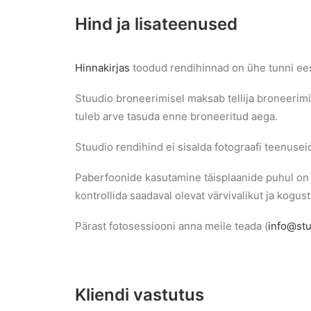
Hind ja lisateenused
Hinnakirjas
toodud rendihinnad on ühe tunni ees
Stuudio broneerimisel maksab tellija broneerim
tuleb arve tasuda enne broneeritud aega.
Stuudio rendihind ei sisalda fotograafi teenusei
Paberfoonide kasutamine täisplaanide puhul on ta
kontrollida saadaval olevat värvivalikut ja kogust
Pärast fotosessiooni anna meile teada (
info@st
Kliendi vastutus