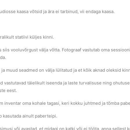
diosse kaasa võtsid ja ära ei tarbinud, vii endaga kaasa.
ikult statiivi küljes kinni.
s siis vooluvõrgust välja võtta. Fotograaf vastutab oma sessioon
da.
ja muud seadmed on välja lülitatud ja et kõik aknad oleksid kinn
 vastutavad täielikult iseenda ja laste turvalisuse ning ohutuse
ste eest.
jm inventar oma kohale tagasi, keri kokku juhtmed ja tõmba pabe
b kasutada ainult paberteipi.
imusi või avastad, et midagi on katki või ei tööta, anna sellest 