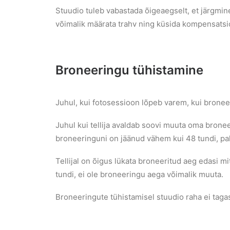
Stuudio tuleb vabastada õigeaegselt, et järgmine
võimalik määrata trahv ning küsida kompensatsi
Broneeringu tühistamine
Juhul, kui fotosessioon lõpeb varem, kui bronee
Juhul kui tellija avaldab soovi muuta oma bronee
broneeringuni on jäänud vähem kui 48 tundi, pa
Tellijal on õigus lükata broneeritud aeg edasi m
tundi, ei ole broneeringu aega võimalik muuta.
Broneeringute tühistamisel stuudio raha ei tagas