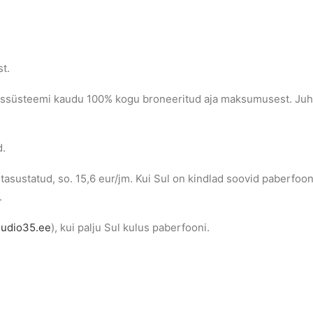
t.
issüsteemi kaudu 100% kogu broneeritud aja maksumusest. Juhul
d.
sustatud, so. 15,6 eur/jm. Kui Sul on kindlad soovid paberfooni
.
uudio35.ee
), kui palju Sul kulus paberfooni.