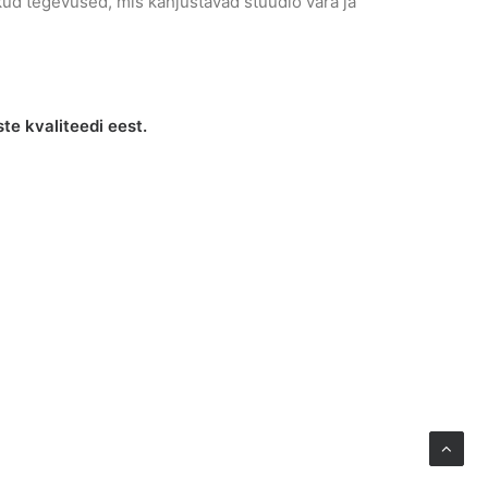
ikud tegevused, mis kahjustavad stuudio vara ja
te kvaliteedi eest.