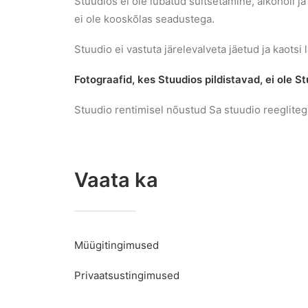
Stuudios ei ole lubatud suitsetamine, alkoholi j
ei ole kooskõlas seadustega.
Stuudio ei vastuta järelevalveta jäetud ja kaotsi l
Fotograafid, kes Stuudios pildistavad, ei ole S
Stuudio rentimisel nõustud Sa stuudio reegliteg
Vaata ka
Müügitingimused
Privaatsustingimused