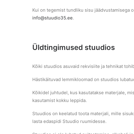
Kui on tegemist tundliku sisu jäädvustamisega on
info@stuudio35.ee
.
Üldtingimused stuudios
Kõiki stuudios asuvaid rekvisiite ja tehnikat tohi
Hästikäituvad lemmikloomad on stuudios lubatu
Kõikidel juhtudel, kus kasutatakse materjale, m
kasutamist kokku leppida.
Stuudios on keelatud toota materjali, mille sisu
lasta edaspidi Stuudio ruumidesse.