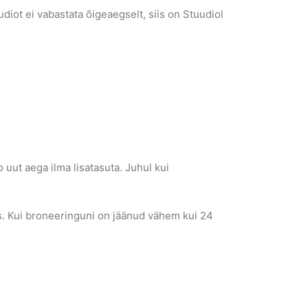
diot ei vabastata õigeaegselt, siis on Stuudiol
uut aega ilma lisatasuta. Juhul kui
uus. Kui broneeringuni on jäänud vähem kui 24