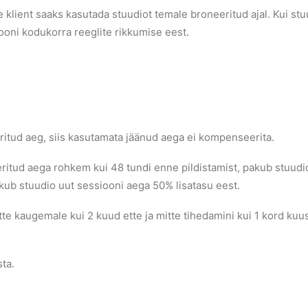
 klient saaks kasutada stuudiot temale broneeritud ajal. Kui stuu
ooni kodukorra reeglite rikkumise eest.
ritud aeg, siis kasutamata jäänud aega ei kompenseerita.
ritud aega rohkem kui 48 tundi enne pildistamist, pakub stuudio 
kub stuudio uut sessiooni aega 50% lisatasu eest.
itte kaugemale kui 2 kuud ette ja mitte tihedamini kui 1 kord k
ta.