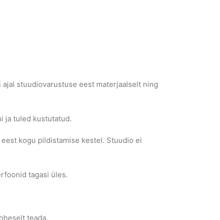
i ajal stuudiovarustuse eest materjaalselt ning
i ja tuled kustutatud.
 eest kogu pildistamise kestel. Stuudio ei
rfoonid tagasi üles.
koheselt teada.