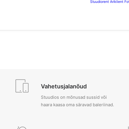
Stuudiorent
Äriklient
Fo
Vahetusjalanõud
Stuudios on mõnusad sussid või
haara kaasa oma säravad baleriinad.