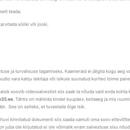
selt teada.
arvitada sööki või jooki.
hutuse ja turvalisuse tagamiseks. Kaameraid ei jälgita kogu aeg 
tuudio vara kahju tekitaja või isikule suunatud kuriteo toime pane
raisik soovib videosalvestist siis saab ta nõuda vaid enda kohta k
o35.ee.
Tähtis on märkida kindel kuupäev, kellaaeg ja mis ruumis t
äbi. See on selleks, et tuvastada õige isik.
d huvi kinnitatud dokumenti siis saada samuti oma soov ettevõtte 
 on juba üle kirjutatud ei ole võimalik enam salvestuse sisu nõuda