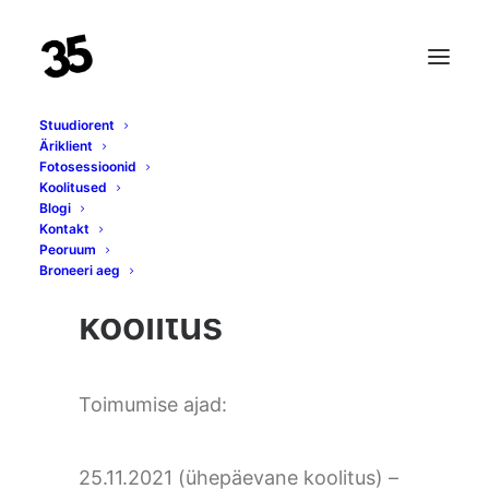
Stuudiorent
Äriklient
Fotosessioonid
Koolitused
Blogi
Tootefotod
Kontakt
Peoruum
telefonigakaameraga
Broneeri aeg
koolitus
Toimumise ajad:
25.11.2021 (ühepäevane koolitus) –