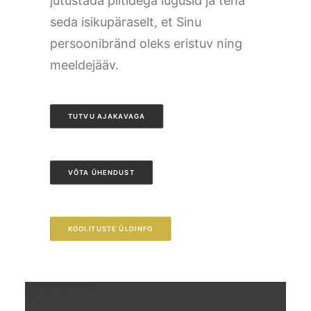
jutustada piltidega lugusid ja teha
seda isikupäraselt, et Sinu
persoonibränd oleks eristuv ning
meeldejääv.
TUTVU AJAKAVAGA
VÕTA ÜHENDUST
KOOLITUSTE ÜLDINFO